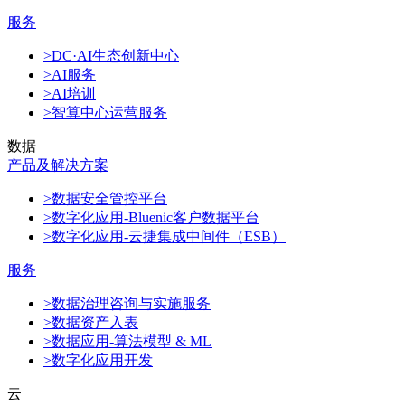
服务
>DC·AI生态创新中心
>AI服务
>AI培训
>智算中心运营服务
数据
产品及解决方案
>数据安全管控平台
>数字化应用-Bluenic客户数据平台
>数字化应用-云捷集成中间件（ESB）
服务
>数据治理咨询与实施服务
>数据资产入表
>数据应用-算法模型 & ML
>数字化应用开发
云