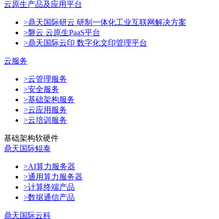
云原生产品及应用平台
>鼎天国际研云 研制一体化工业互联网解决方案
>磐云 云原生PaaS平台
>鼎天国际云印 数字化文印管理平台
云服务
>云管理服务
>安全服务
>基础架构服务
>云应用服务
>云培训服务
基础架构软硬件
鼎天国际鲲泰
>AI算力服务器
>通用算力服务器
>计算终端产品
>数据通信产品
鼎天国际云科