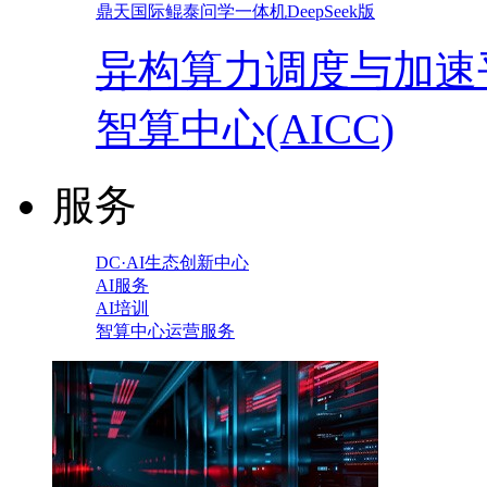
鼎天国际鲲泰问学一体机DeepSeek版
异构算力调度与加速
智算中心(AICC)
服务
DC·AI生态创新中心
AI服务
AI培训
智算中心运营服务